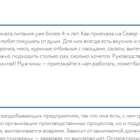
ната питания уже более 4-х лет. Как приехала на Север
 любят покушать от души. Для них всегда есть вкусное и
рочка, мясо, куриные отбивные с овощами, салаты, выпе
жно подходить столько раз, сколько хочется. Руководств
тай! Мужчины — приезжайте к нам работать, может быть
зодобывающих предприятиях, так что мне есть, с чем ср
ько организации производственных процессов, но и подд
я, выплачивается вовремя. Зависит от занимаемой должно
аз подчеркну — задержек по выплатам нет. Оплата прохо