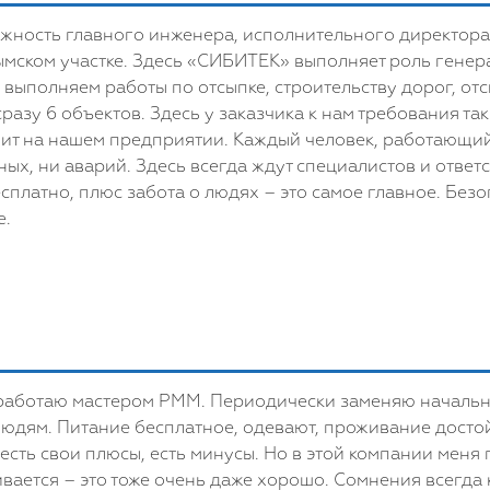
лжность главного инженера, исполнительного директора
ымском участке. Здесь «СИБИТЕК» выполняет роль генер
ыполняем работы по отсыпке, строительству дорог, отс
азу 6 объектов. Здесь у заказчика к нам требования та
тоит на нашем предприятии. Каждый человек, работающий
ых, ни аварий. Здесь всегда ждут специалистов и ответс
платно, плюс забота о людях – это самое главное. Безо
е.
 работаю мастером РММ. Периодически заменяю начальн
людям. Питание бесплатное, одевают, проживание дост
сть свои плюсы, есть минусы. Но в этой компании меня п
чивается – это тоже очень даже хорошо. Сомнения всегд