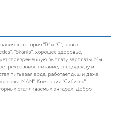
ния: категория "В" и "С", навык
es", "Skania", хорошее здоровье,
рует своевременную выплату зарплаты. Мы
ое трехразовое питание, спецодежду и
тая питьевая вода, работает душ и даже
мосвалы "MAN". Компания "Сибитек"
торных отапливаемых ангарах. Добро