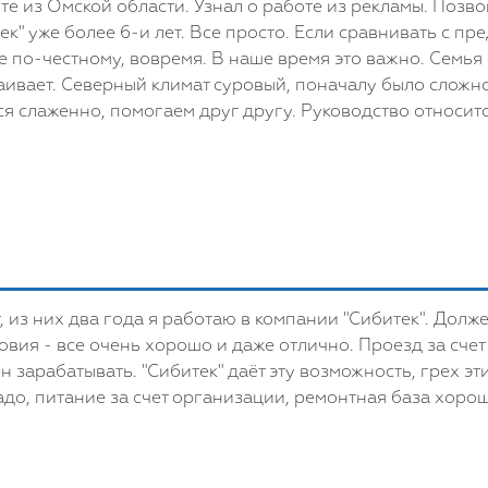
те из Омской области. Узнал о работе из рекламы. Поз
ек" уже более 6-и лет. Все просто. Если сравнивать с 
е по-честному, вовремя. В наше время это важно. Семья 
раивает. Северный климат суровый, поначалу было сложно
ся слаженно, помогаем друг другу. Руководство относитс
, из них два года я работаю в компании "Сибитек". Долже
овия - все очень хорошо и даже отлично. Проезд за сче
 зарабатывать. "Сибитек" даёт эту возможность, грех э
адо, питание за счет организации, ремонтная база хорош