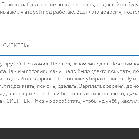
. Если ты работаешь, не лодырничаешь, то достойно буду
анывают, я второй год работаю. Зарплата вовремя, поэт
О «СИБИТЕК»
ту друзей. Позвонил. Пришёл, экзамены сдал. Понравил
та. Там мы готовили сами, надо было где-то покупать, д
и отдыхай на здоровье. Вагончики убирают, чисто. Ну и
т подсказать, помочь, сделать. Зарплата вовремя, домо
я должен приехать. Если бы было так сильно плохо, дума
 в «СИБИТЕК». Можно заработать, чтобы на учёбу хватил