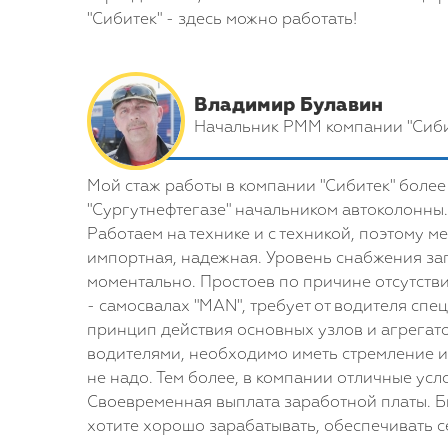
"Сибитек" - здесь можно работать!
Владимир Булавин
Начальник РММ компании "Сиби
Мой стаж работы в компании "Сибитек" более
"Сургутнефтегазе" начальником автоколонны.
Работаем на технике и с техникой, поэтому м
импортная, надежная. Уровень снабжения зап
моментально. Простоев по причине отсутстви
- самосвалах "MAN", требует от водителя сп
принцип действия основных узлов и агрегато
водителями, необходимо иметь стремление и 
не надо. Тем более, в компании отличные усл
Своевременная выплата заработной платы. Бы
хотите хорошо зарабатывать, обеспечивать с