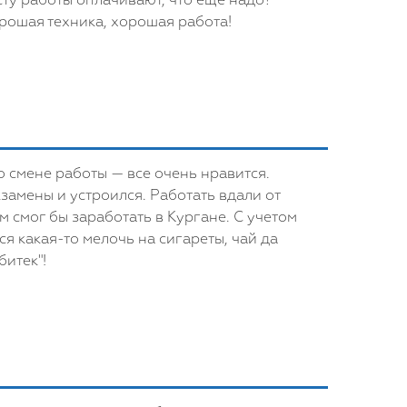
сту работы оплачивают, что еще надо?
орошая техника, хорошая работа!
 о смене работы — все очень нравится.
замены и устроился. Работать вдали от
м смог бы заработать в Кургане. С учетом
я какая-то мелочь на сигареты, чай да
итек"!