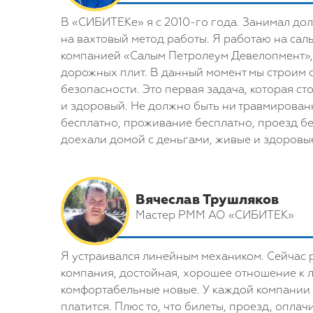
В «СИБИТЕКе» я с 2010-го года. Занимал до
на вахтовый метод работы. Я работаю на сал
компанией «Салым Петролеум Девелопмент», в
дорожных плит. В данный момент мы строим ср
безопасности. Это первая задача, которая с
и здоровый. Не должно быть ни травмированн
бесплатно, проживание бесплатно, проезд бес
доехали домой с деньгами, живые и здоровы
Вячеслав Трушляков
Мастер РММ АО «СИБИТЕК»
Я устраивался линейным механиком. Сейчас
компания, достойная, хорошее отношение к 
комфортабельные новые. У каждой компании е
платится. Плюс то, что билеты, проезд, опла