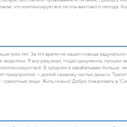
слесаря, бесплатное проживание и питание, проезд к ме
акая, что компенсирует все тяготы вахтового метода. Х
льше трех лет. За это время не нашел повода задуматься
я-водители. Я все разузнал, подал документы, прошел эк
и компенсируют всё. В среднем я зарабатываю больше, че
чет предприятия — домой привожу чистые деньги. Тратитс
— грамотные люди. Жить можно! Добро пожаловать в "Сиб