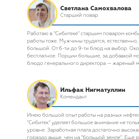
Светлана Самохвалова
Cтарший повар
Работаю в "Сибитеке" старшим поваром комби
работы тоже. Мужчины трудятся, естественно,
большой. От 6-ти до 9-ти блюд на выбор. Око
бесплатное. Порции большие, за добавкой мо
блюдо генерального директора — жареный мин
Ильфак Нигматуллин
Комендант
Имею большой опыт работы на разных нефтега
"Сибитек" уделяет большое внимание не тол
уровне. Заработная плата достаточно высока
гораздо выше, чем на "большой земле". Еще р