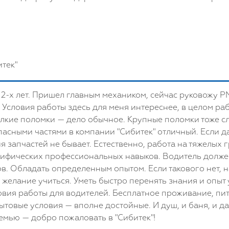
тек"
 2-х лет. Пришел главным механиком, сейчас руковожу РМ
 Условия работы здесь для меня интереснее, в целом ра
елкие поломки — дело обычное. Крупные поломки тоже сл
асными частями в компании "Сибитек" отличный. Если д
я запчастей не бывает. Естественно, работа на тяжелых 
ецифических профессиональных навыков. Водитель долже
в. Обладать определенным опытом. Если такового нет, н
желание учиться. Уметь быстро перенять знания и опыт
овия работы для водителей. Бесплатное проживание, пит
товые условия — вполне достойные. И душ, и баня, и д
емью — добро пожаловать в "Сибитек"!