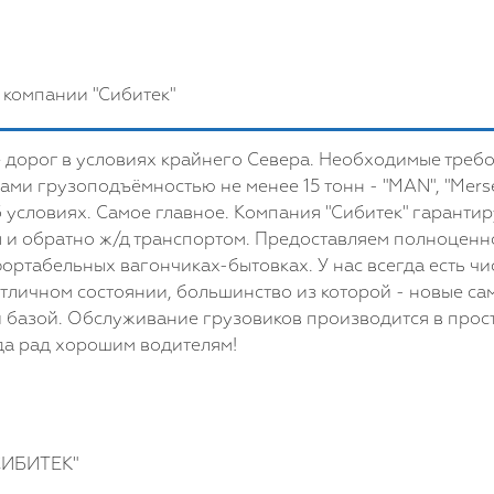
 компании "Сибитек"
дорог в условиях крайнего Севера. Необходимые требова
и грузоподъёмностью не менее 15 тонн - "MAN", "Mersed
б условиях. Самое главное. Компания "Сибитек" гаранти
ы и обратно ж/д транспортом. Предоставляем полноценн
ртабельных вагончиках-бытовках. У нас всегда есть чис
отличном состоянии, большинство из которой - новые са
 базой. Обслуживание грузовиков производится в прос
гда рад хорошим водителям!
СИБИТЕК"