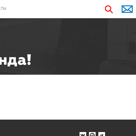
КТЫ
нда!