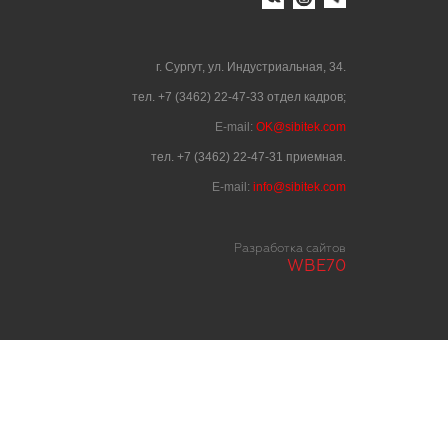
г. Сургут, ул. Индустриальная, 34.
тел. +7 (3462) 22-47-33 отдел кадров;
E-mail:
OK@sibitek.com
тел. +7 (3462) 22-47-31 приемная.
E-mail:
info@sibitek.com
Разработка сайтов
WBE70